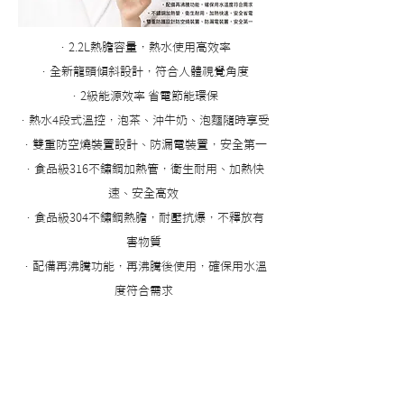
‧2.2L熱膽容量，熱水使用高效率
‧全新龍頭傾斜設計，符合人體視覺角度
‧2級能源效率 省電節能環保
‧熱水4段式溫控，泡茶、沖牛奶、泡麵隨時享受
‧雙重防空燒裝置設計、防漏電裝置，安全第一
‧食品級316不鏽鋼加熱管，衛生耐用、加熱快
速、安全高效
‧食品級304不鏽鋼熱膽，耐壓抗爆，不釋放有
害物質
‧配備再沸騰功能，再沸騰後使用，確保用水溫
度符合需求