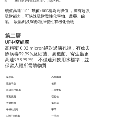
計，避免累積過多污染物。
碘值高達1100 (碘值>800稱為高碘值)，擁有超強
吸附能力，可快速吸附毒性化學物、農藥、餘
氯、 殺蟲劑及50餘種揮發性有機化合物
第二層
UF中空絲膜
高精密 0.02 micron絕對過濾孔徑，有效去
除病毒99.99%及細菌、囊孢菌、寄生蟲更
高達99.9999%，不僅達到飲用水標準，並
保留人體所需礦物質
梨形蟲
石棉纖維
隱胞子蟲
氯胺
棘阿米巴原蟲
三鹵甲烷
霍亂弧菌
巴拉松
大腸桿菌
氯化硫
牛杯狀病毒
甲苯
A型肝炎病毒
一品松
貓杯狀病毒
三氯乙烷
犬杯狀病毒
三氯乙烯
等>0.02micron寄生蟲、細菌、病毒
等50餘種揮發性有機化合物