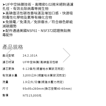
➤UF中空絲膜技術，高精密0.02微米絕對過濾
孔徑，有效去除病毒等微生物
➤高碘值活性碳改善味道及增加口感，快速吸
附毒性化學物及氯等有機化合物
➤免插電／免清洗／免排廢水／符合綠色節能
減碳趨勢
➤配件通過美國NSF61、NSF372認證無鉛無
毒配件
​產品規格
產品型號
24.2.101A
濾芯材質
UF中空絲膜/高碘值活性碳
濾芯更換
6-12個月(視當地水質狀況而定)
有效濾水量
3,800公升(視當地水質狀況而定)
流量
1.9公升/分鐘(視進水壓力而定)
尺
寸
95x95x260mm(換芯空間40-60mm)
​售價
NT$15,000元​