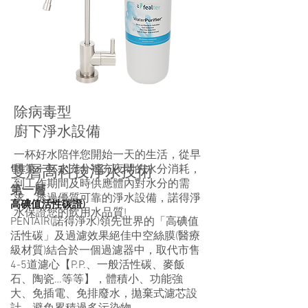
除病毒型
廚下淨水設備
一杯好水陪伴您開始一天的生活，從早
雙層高科技淨水技術
晨第一杯水充分補充夜間的水分消耗，
到工作期間及時供應體內對水分的需
第一層
求，透過優質可靠的淨水設備，諾得淨
高碘值活性碳證)
水保證您的飲用水品質!
PENTAIR(諾得淨水)領先世界的「高碘值
活性碳」及過濾效果絕佳中空絲膜(醫療
級材質)結合於一個過濾器中，取代市售
4-5道濾心【P.P.、一般活性碳、麥飯
石、陶瓷…等等】，體積小、功能強
大、免插電、免排廢水，拋棄式濾芯設