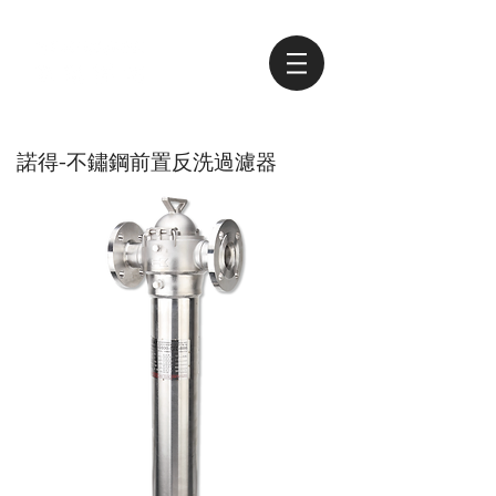
諾得-不鏽鋼前置反洗過濾器