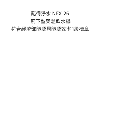
諾得淨水 NEX-26
廚下型雙溫飲水機
​符合經濟部能源局​能源效率1級標章