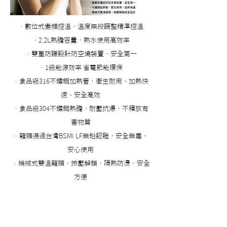
‧數位式變頻控溫，溫度無段調整精準控溫
‧2.2L熱膽容量，熱水使用高效率
‧雙重防護設計防空燒裝置，安全第一
‧1級能源效率 省電節能環保
‧食品級316不鏽鋼加熱管，衛生耐用、加熱快
速、安全高效
‧食品級304不鏽鋼熱膽，耐壓抗爆，不釋放有
害物質
‧龍頭通過台灣BSMI LF無鉛認證，安全無毒，
安心使用
‧機械式雙溫龍頭，按壓解鎖，隔熱防燙，安全
方便